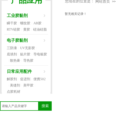
产品应用
您现在的位置是：
网站首页
>>
暂无相关记录！
工业胶黏剂
瞬干胶
螺纹胶
AB胶
|
|
|
RTV硅胶
黄胶
硅油硅脂
|
|
电子胶黏剂
三防漆
UV无影胶
|
|
底填剂
贴片胶
导电银胶
|
|
散热膏
导热胶
|
|
日常应用配件
解胶剂
促进剂
便携502
|
|
美缝剂
美甲胶
|
|
|
点胶耗材
搜索